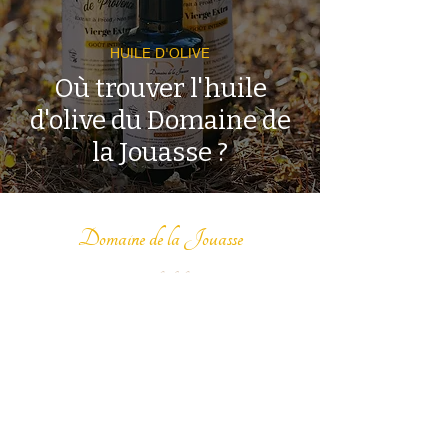
HUILE D'OLIVE
Où trouver l'huile
d'olive du Domaine de
la Jouasse ?
Domaine de la Jouasse
Huile d'olive
1080 Route de la Jouasse
83250 La Londe les
Maures
06 99 05 49 83
domainedelajouasse83@gmail.com